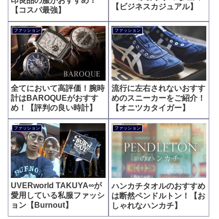
印良品の服がおすすめ！
【ビジネスカジュアル】
【コスパ最強】
ファッション
ファッション
全てにおいて高評価！腕時
流行に左右されないおすす
計はBAROQUEがおすす
めのスニーカーをご紹介！
め！【評判の良い時計】
【オニツカタイガー】
ファッション
ファッション
UVERworld TAKUYA∞が
ハンカチタオルのおすすめ
愛用している私服ファッシ
は断然ペンドルトン！【お
ョン【Burnout】
しゃれなハンカチ】