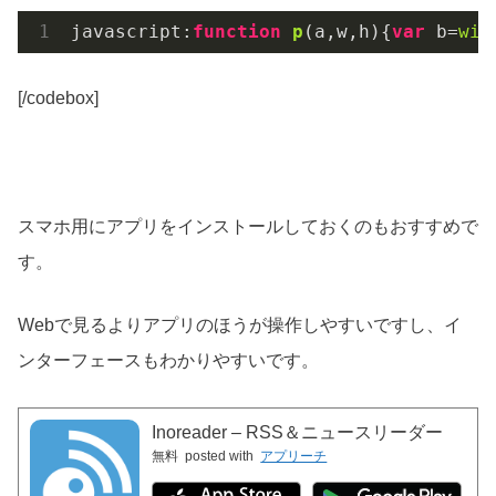
javascript:
function
p
(
a,w,h
)
{
var
 b=
win
[/codebox]
スマホ用にアプリをインストールしておくのもおすすめで
す。
Webで見るよりアプリのほうが操作しやすいですし、イ
ンターフェースもわかりやすいです。
Inoreader – RSS＆ニュースリーダー
無料
posted with
アプリーチ